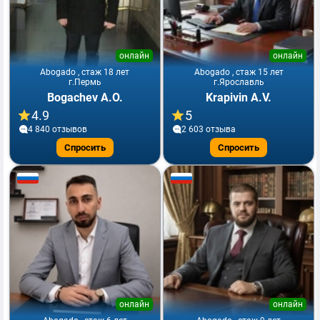
онлайн
онлайн
Abogado , стаж 18 лет
Abogado , стаж 15 лет
г.Пермь
г.Ярославль
Bogachev A.O.
Krapivin A.V.
4.9
5
4 840 отзывов
2 603 отзывa
Спросить
Спросить
онлайн
онлайн