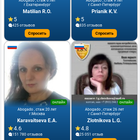
Abogado , стаж 6 лет
Abogado , стаж 9 лет
г.Екатеринбург
г.Санкт-Петербург
Matilian R.O.
Prianik K.V.
5
5
425 отзывов
835 отзывов
Спросить
Спросить
онлайн
онлайн
Abogado , стаж 20 лет
Abogado , стаж 26 лет
г.Москва
г.Санкт-Петербург
Karavaitseva E.A.
Zlotnikova L.G.
4.6
4.8
151 780 отзывов
25 051 отзыв