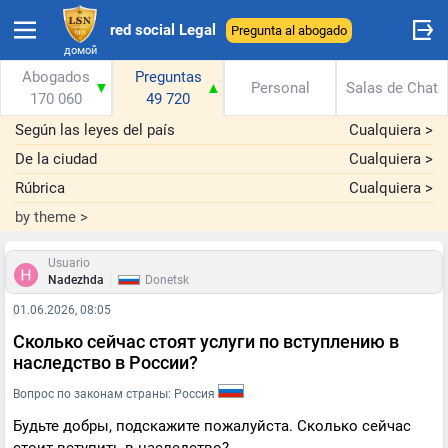
red social Legal
Pregunta al abogado
домой
Abogados
Preguntas
▼
▲
Personal
Salas de Chat
170 060
49 720
Según las leyes del país
Cualquiera
>
De la ciudad
Cualquiera
>
Rúbrica
Cualquiera
>
by theme
>
Usuario
|
Nadezhda
Donetsk
01.06.2026, 08:05
Сколько сейчас стоят услуги по вступлению в
наследство в России?
Вопрос по законам страны: Россия
Будьте добры, подскажите пожалуйста. Сколько сейчас