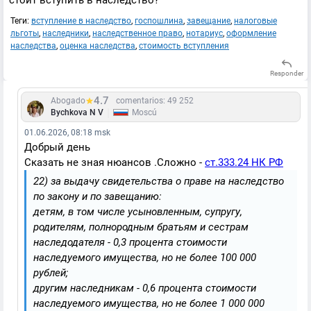
стоит вступить в наследство?
Теги:
вступление в наследство
,
госпошлина
,
завещание
,
налоговые
льготы
,
наследники
,
наследственное право
,
нотариус
,
оформление
наследства
,
оценка наследства
,
стоимость вступления
Responder
4.7
Abogado
comentarios: 49 252
|
Bychkova N V
Moscú
01.06.2026, 08:18 msk
Добрый день
Сказать не зная нюансов .Сложно -
ст.333.24 НК РФ
22) за выдачу свидетельства о праве на наследство
по закону и по завещанию:
детям, в том числе усыновленным, супругу,
родителям, полнородным братьям и сестрам
наследодателя - 0,3 процента стоимости
наследуемого имущества, но не более 100 000
рублей;
другим наследникам - 0,6 процента стоимости
наследуемого имущества, но не более 1 000 000