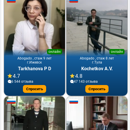
онлайн
онлайн
Abogado , стаж 9 лет
Abogado , стаж 8 лет
г.Ижевск
г.Тула
Tarkhanova P D
Kochetkov A.V.
4.7
4.8
6 544 отзывa
47 143 отзывa
Спросить
Спросить