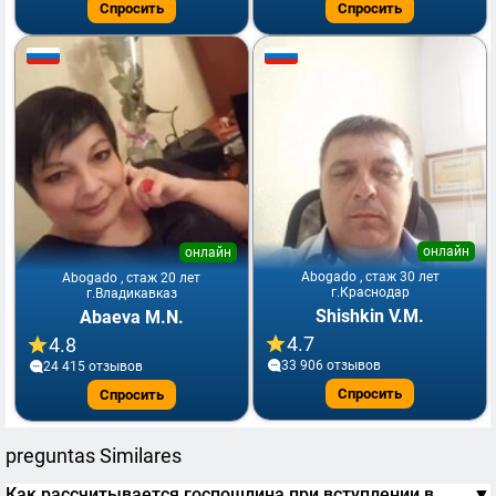
Спросить
Спросить
онлайн
онлайн
Abogado , стаж 30 лет
Abogado , стаж 20 лет
г.Краснодар
г.Владикавказ
Shishkin V.M.
Abaeva M.N.
4.7
4.8
33 906 отзывов
24 415 отзывов
Спросить
Спросить
preguntas Similares
Как рассчитывается госпошлина при вступлении в
▼