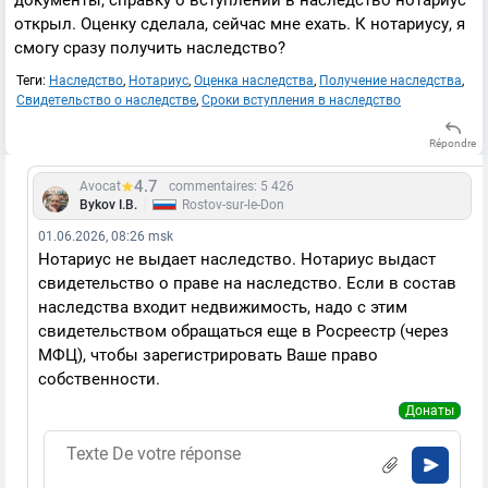
документы, справку о вступлении в наследство нотариус
открыл. Оценку сделала, сейчас мне ехать. К нотариусу, я
смогу сразу получить наследство?
Теги:
Наследство
,
Нотариус
,
Оценка наследства
,
Получение наследства
,
Свидетельство о наследстве
,
Сроки вступления в наследство
Répondre
4.7
Avocat
commentaires: 5 426
|
Bykov I.B.
Rostov-sur-le-Don
01.06.2026, 08:26 msk
Нотариус не выдает наследство. Нотариус выдаст
свидетельство о праве на наследство. Если в состав
наследства входит недвижимость, надо с этим
свидетельством обращаться еще в Росреестр (через
МФЦ), чтобы зарегистрировать Ваше право
собственности.
Донаты