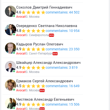
Соколов Дмитрий Геннадиевич
4.6
commentaires: 44 502
Avocat
G. Москва
Озереденко Светлана Николаевна
4.8
commentaires: 10 954
Avocat
G. Симферополь
SOS
Кадыров Руслан Олегович
4.9
commentaires: 23 350
Avocat
G. Санкт-Петербург
SOS
Швайцер Александр Александрович
4.9
commentaires: 3 819
Avocat
G. Москва
Ермаков Сергей Александрович
4.5
commentaires: 16 649
Avocat
G. Москва
SOS
Чистяков Александр Евгеньевич
4.9
commentaires: 15 506
Avocat
G. Москва
SOS