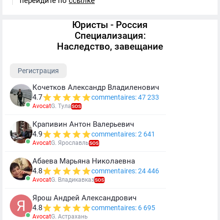
перейдите по
ссылке
Юристы - Россия
Специализация:
Наследство, завещание
Регистрация
Кочетков Александр Владиленович
4.7
commentaires: 47 233
Avocat
G. Тула
SOS
Крапивин Антон Валерьевич
4.9
commentaires: 2 641
Avocat
G. Ярославль
SOS
Абаева Марьяна Николаевна
4.8
commentaires: 24 446
Avocat
G. Владикавказ
SOS
Ярош Андрей Александрович
4.8
commentaires: 6 695
Avocat
G. Астрахань